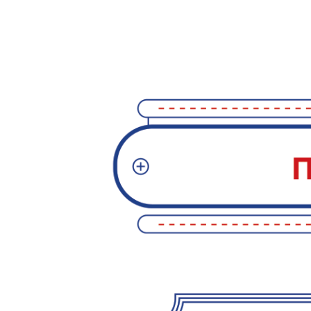
МЕНЮ
Главная
Новости
Постное
О ресторане
Ателье тортов
Меню
Контакты