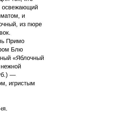
 — освежающий
оматом, и
очный, из пюре
вок.
ль Примо
ёром Блю
ённый «Яблочный
и нежной
уб.) —
ом, игристым
ня.