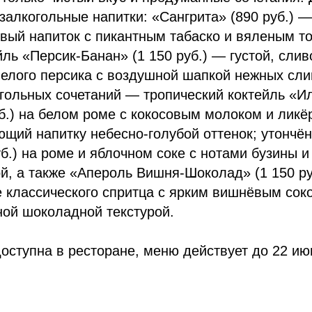
залкогольные напитки: «Сангрита» (890 руб.)
вый напиток с пикантным табаско и вяленым т
ль «Персик-Банан» (1 150 руб.) — густой, слив
пелого персика с воздушной шапкой нежных сли
гольных сочетаний — тропический коктейль «И
б.) на белом роме с кокосовым молоком и лик
ющий напитку небесно-голубой оттенок; утонч
уб.) на роме и яблочном соке с нотами бузины 
й, а также «Апероль Вишня-Шоколад» (1 150 р
 классического спритца с ярким вишнёвым сок
ной шоколадной текстурой.
оступна в ресторане, меню действует до 22 ию