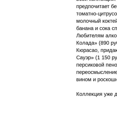
предпочитает бе
томатно-цитрусо
молочный коктей
банана и сока с
Любителям алко
Колада» (890 ру
Кюрасао, прида
Сауэр» (1 150 р
персиковой пено
переосмысление
вином и роскош
Коллекция уже д